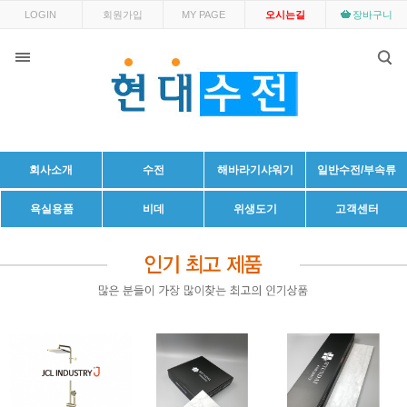
LOGIN
회원가입
MY PAGE
오시는길
장바구니
회사소개
수전
해바라기샤워기
일반수전/부속류
욕실용품
비데
위생도기
고객센터