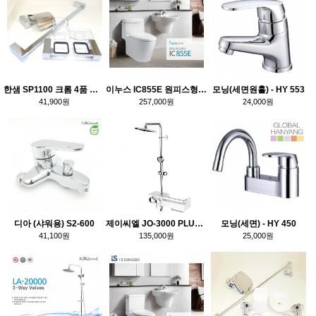
한샘 SP1100 크롬 4품 악세사리
이누스 IC855E 원피스형 양변기
모닝(세면원홀) - HY 553
41,900원
257,000원
24,000원
디아 (샤워용) S2-600
제이씨엘 JO-3000 PLUS 선반형 해바라기
모닝(세면) - HY 450
41,100원
135,000원
25,000원