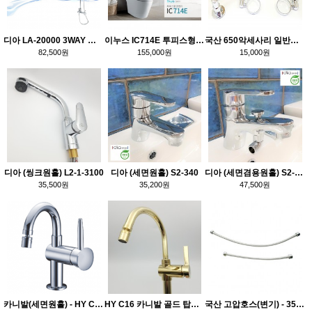
디아 LA-20000 3WAY 해바라기 샤워기
이누스 IC714E 투피스형 양변기
국산 650악세사리 일반형 4품셋트
82,500원
155,000원
15,000원
디아 (씽크원홀) L2-1-3100
디아 (세면원홀) S2-340
디아 (세면겸용원홀) S2-360
35,500원
35,200원
47,500원
카니발(세면원홀) - HY C13
HY C16 카니발 골드 탑볼(볼세면대용)
국산 고압호스(변기) - 35cm, 60cm