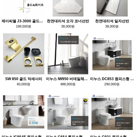
제이씨엘 J3-3000 골드&화이트 선반형해바라기
천연대리석 오각 코너선반
천연대리석 일자선반
199,500원
38,000원
38,000원
SW 850 골드 악세사리
이누스 IW950 비데일체형 양변기
이누스 DC853 원피스형 양변기
60,000원
488,000원
290,000원
이누스 IC854E 원피스형 양변기
이누스 C654 투피스형 양변기
이누스 C931 원피스형 양변기