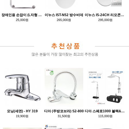
장애인용 손잡이 (L자형 600*600)
이누스 IST-N52 방수비데
이누스 IS-24CH 리모콘형 방수비데
25,000원
265,000원
295,000원
모닝(세면) - HY 319
디아 (주방코브라) S2-800
디아 스페로1000 블랙&블랙 선반형 해바라기
19,900원
31,500원
115,000원