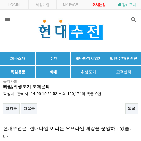
LOGIN
회원가입
MY PAGE
오시는길
장바구니
회사소개
수전
해바라기샤워기
일반수전/부속류
욕실용품
비데
위생도기
고객센터
공지사항
타일,위생도기 도매문의
작성자
관리자
14-06-19 21:52
조회
150,174회
댓글
0건
이전글
다음글
목록
본문
현대수전은 "현대타일"이라는 오프라인 매장을 운영하고있습니
다