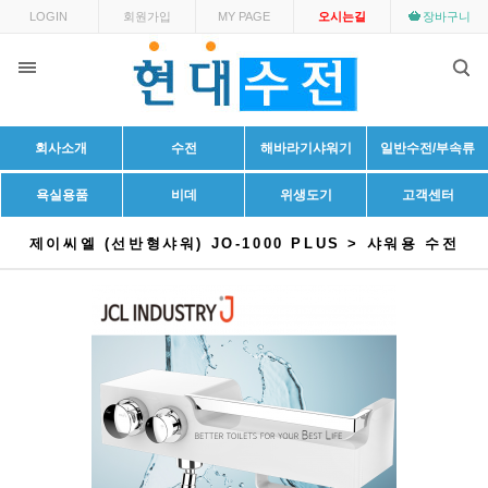
LOGIN
회원가입
MY PAGE
오시는길
장바구니
회사소개
수전
해바라기샤워기
일반수전/부속류
욕실용품
비데
위생도기
고객센터
제이씨엘 (선반형샤워) JO-1000 PLUS > 샤워용 수전