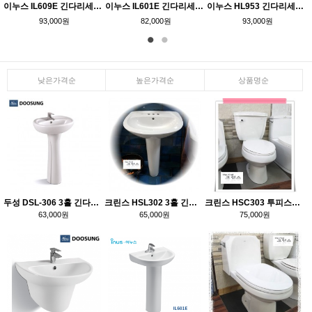
이누스 IL609E 긴다리세면기
이누스 IL601E 긴다리세면기
이누스 HL953 긴다리세면기
93,000원
82,000원
93,000원
낮은가격순
높은가격순
상품명순
두성 DSL-306 3홀 긴다리 세면기
크린스 HSL302 3홀 긴다리세면기
크린스 HSC303 투피스형 양변기 측면내림
63,000원
65,000원
75,000원