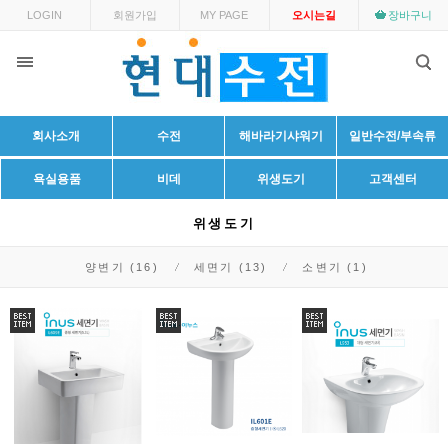
LOGIN
회원가입
MY PAGE
오시는길
장바구니
회사소개
수전
해바라기샤워기
일반수전/부속류
욕실용품
비데
위생도기
고객센터
위생도기
양변기 (16)
세면기 (13)
소변기 (1)