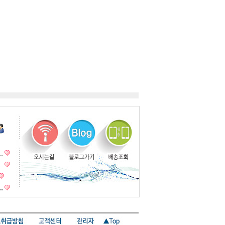
…
…
…