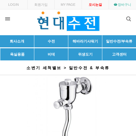
LOGIN
회원가입
MY PAGE
오시는길
장바구니
회사소개
수전
해바라기샤워기
일반수전/부속류
욕실용품
비데
위생도기
고객센터
소변기 세척밸브 > 일반수전 & 부속류